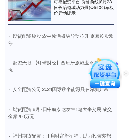
可靠配资平台 价格前线|8月23
日长治潞城动力煤(Q5500)车板
价异动提示
​期货配资炒股 农林牧渔板块异动拉升 京粮控股涨
·
停
​配资天眼 【环球财经】西班牙旅游业今夏有喜有
·
忧
​安全配资公司 2024国际数字能源展在深圳开幕
·
​期货配资 8月7日中航泰达发生1笔大宗交易 成交
·
金额200万元
​福州期货配资：开启财富新征程，助力投资梦想
·