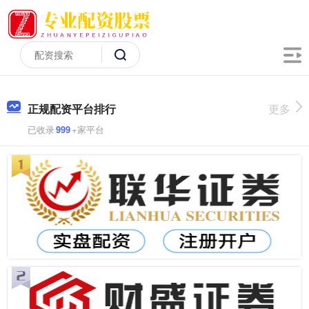
正规配资平台排行
更多
已收录
999
+家平台