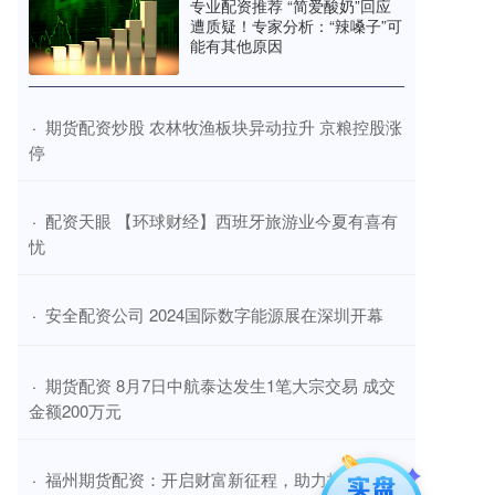
专业配资推荐 “简爱酸奶”回应
遭质疑！专家分析：“辣嗓子”可
能有其他原因
​期货配资炒股 农林牧渔板块异动拉升 京粮控股涨
·
停
​配资天眼 【环球财经】西班牙旅游业今夏有喜有
·
忧
​安全配资公司 2024国际数字能源展在深圳开幕
·
​期货配资 8月7日中航泰达发生1笔大宗交易 成交
·
金额200万元
​福州期货配资：开启财富新征程，助力投资梦想
·