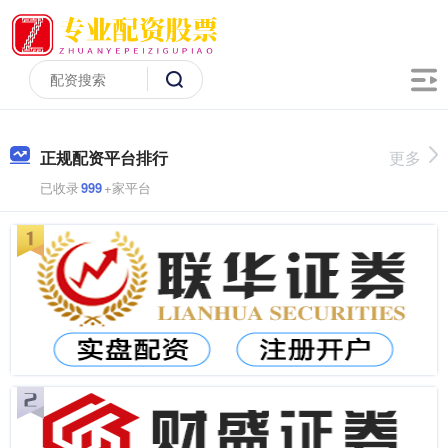
正规配资平台排行
更多
已收录
999
+家平台