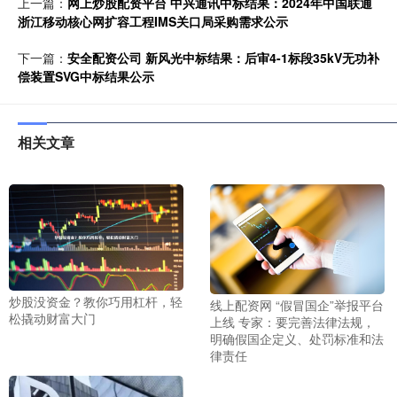
上一篇：
网上炒股配资平台 中兴通讯中标结果：2024年中国联通
浙江移动核心网扩容工程IMS关口局采购需求公示
下一篇：
安全配资公司 新风光中标结果：后审4-1标段35kV无功补
偿装置SVG中标结果公示
相关文章
炒股没资金？教你巧用杠杆，轻
线上配资网 “假冒国企”举报平台
松撬动财富大门
上线 专家：要完善法律法规，
明确假国企定义、处罚标准和法
律责任