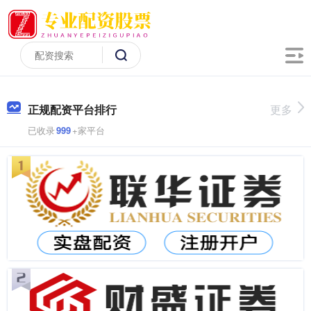
正规配资平台排行
更多
已收录
999
+家平台