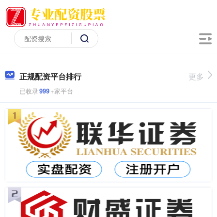
正规配资平台排行
更多
已收录
999
+家平台