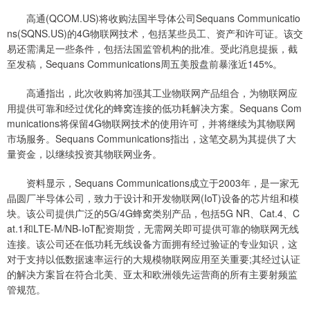
高通(QCOM.US)将收购法国半导体公司Sequans Communicatio
ns(SQNS.US)的4G物联网技术，包括某些员工、资产和许可证。该交
易还需满足一些条件，包括法国监管机构的批准。受此消息提振，截
至发稿，Sequans Communications周五美股盘前暴涨近145%。
高通指出，此次收购将加强其工业物联网产品组合，为物联网应
用提供可靠和经过优化的蜂窝连接的低功耗解决方案。Sequans Com
munications将保留4G物联网技术的使用许可，并将继续为其物联网
市场服务。Sequans Communications指出，这笔交易为其提供了大
量资金，以继续投资其物联网业务。
资料显示，Sequans Communications成立于2003年，是一家无
晶圆厂半导体公司，致力于设计和开发物联网(IoT)设备的芯片组和模
块。该公司提供广泛的5G/4G蜂窝类别产品，包括5G NR、Cat.4、C
at.1和LTE-M/NB-IoT配资期货，无需网关即可提供可靠的物联网无线
连接。该公司还在低功耗无线设备方面拥有经过验证的专业知识，这
对于支持以低数据速率运行的大规模物联网应用至关重要;其经过认证
的解决方案旨在符合北美、亚太和欧洲领先运营商的所有主要射频监
管规范。