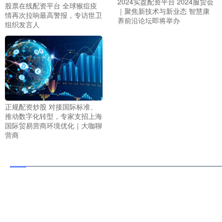
2024实盘配资平台 2024服贸会
股票在线配资平台 全球猴痘疫
｜聚焦新技术与新业态 智慧康
情再次拉响最高警报，专访世卫
养前沿论坛即将举办
组织发言人
正规配资炒股 对接国际标准、
推动数字化转型，专家支招上海
国际贸易营商环境优化｜大咖聊
营商