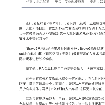
作者：免息配资
平台：专业配资股票
更新：2024-
讯(记者杨梓岩)8月23日，记者从腾讯获悉，正在德国
围：无限》项目组，首次对外公布其语音指挥FPS AI F.A.C
大语言模型融合到FPS游戏(第一人称射击游戏)的队友和
该技术申请10项专利。
“Bravo2从右边的卡车发起射击掩护，Brove3原地隐蔽，
out:Infinite》(即《暗区突围：无限》)最新展示的A
配合玩家进行战术动作。
据了解，F.A.C.U.L.应用了包括语音输入，大语言模
首先是直接分析复杂战术指令语言的能力。在以往的FPS
防守、撤退等简单命令，而现在，智能队友不仅能够理解复杂
用沙袋当掩体，再从沙袋绕到前方汽车后”这样更加复杂的
其次是环境感知能力。目前，智能队友能够准确识别超10
色与材质，甚至能对天气情况进行报告，这一能力使玩家下达