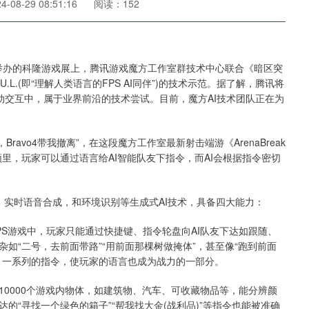
08-29 08:51:16
阅读：152
举办的科隆游戏展上，腾讯游戏魔方工作室群技术中心联合《暗区突
.U.L.(即“理解人类语言的FPS AI同伴”)的技术示范。据了解，腾讯将
自动交互中，属于业界前沿的技术尝试。目前，魔方AI技术团队正在为
Bravo4带我撤离”，在这段魔方工作室最新射击端游《ArenaBreak
I技术视频里，玩家可以通过语言给AI智能队友下指令，而AI会根据指令密切
型，实时语音合成，和环境识别等生成式AI技术，具备四大能力：
游戏中，玩家只能通过快捷键、指令轮盘向AI队友下达如跟随、
如“二号，去前面带路”“用前面那棵树做掩体”，甚至像“跑到前面
、一系列的指令，使玩家的语言也成为战力的一部分。
000个游戏内物体，如建筑物、汽车、可收藏物品等，能分辨颜
的“寻找一个绿色的箱子”“帮我找大金(战利品)”等指令也能被准确