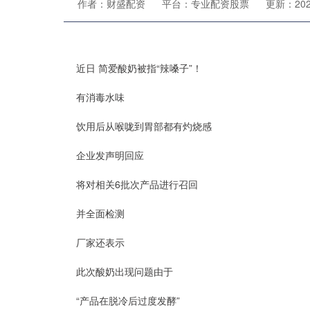
作者：财盛配资
平台：专业配资股票
更新：2024-
近日 简爱酸奶被指“辣嗓子”！
有消毒水味
饮用后从喉咙到胃部都有灼烧感
企业发声明回应
将对相关6批次产品进行召回
并全面检测
厂家还表示
此次酸奶出现问题由于
“产品在脱冷后过度发酵”