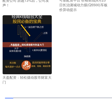
可靠配资平台 价格前线|8月23
配资公司 跌超13%后，公司发
日长治潞城动力煤(Q5500)车板
声！
价异动提示
天盈配资：轻松撬动股市财富大
门