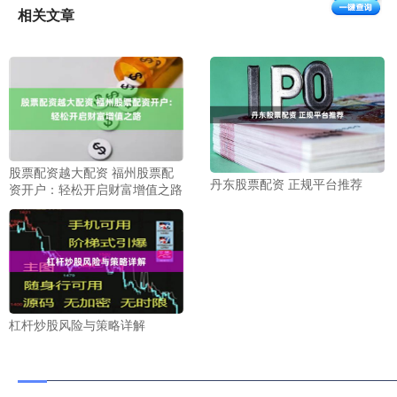
相关文章
股票配资越大配资 福州股票配
丹东股票配资 正规平台推荐
资开户：轻松开启财富增值之路
杠杆炒股风险与策略详解