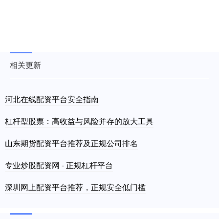
相关更新
河北在线配资平台安全指南
杠杆型股票：高收益与风险并存的放大工具
山东期货配资平台推荐及正规公司排名
专业炒股配资网 - 正规杠杆平台
深圳网上配资平台推荐，正规安全低门槛