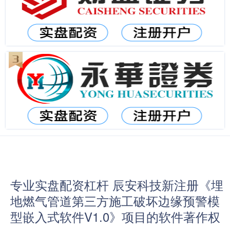
专业实盘配资杠杆 辰安科技新注册《埋
地燃气管道第三方施工破坏边缘预警模
型嵌入式软件V1.0》项目的软件著作权