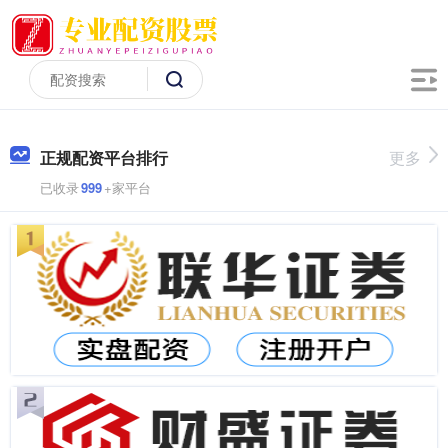
正规配资平台排行
更多
已收录
999
+家平台