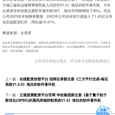
方施工破坏边缘预警模型嵌入式软件V1.0》项目的软件著作权。今年
以来辰安科技新注册软件著作权39个，较去年同期增加了95%。结合
公司2023年年报财务数据，2023年公司在研发方面投入了1.43亿元专
业实盘配资杠杆，同比减15.47%。
数据来源：企查查
由证券之星根据公开信息整理，由算法生成(网信算备310104345710301240019号)，与本站立
场无关专业实盘配资杠杆，如数据存在问题请联系我们。本文为数据整理，不对您构成任何投资
建议，投资有风险，请谨慎决策。
文章为作者独立观点，不代表专业配资股票观点
上一篇：
在线配资炒股平台 招商证券新注册《三方平行交易-银证
系统V1.0.0》项目的软件著作权
下一篇：
正规股票配资平台官网 华设集团新注册《基于量子粒子
群优化(QPSO)的通风排烟控制系统V1.0》项目的软件著作权