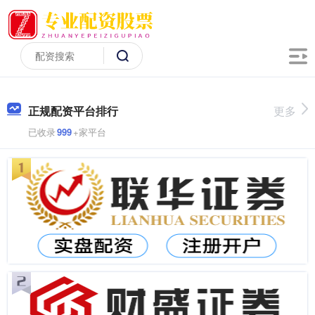
正规配资平台排行
更多
已收录
999
+家平台