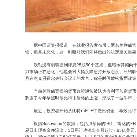
据中国证券报报道，在就业报告发布后，两名美联储官员
软，但并未恶化，这一判断对我们即将做出的决定至关重要
沃勒没有明确提到降息25或50个基点，但暗示其倾向于
力市场正在恶化，他也会对大幅度降息持开放态度。纽约联
月在杰克逊霍尔央行会议上的发言，称是时候放松货币政策
当前美联储宽松的货币政策通常被认为有利于加密货币等
刺激了今年早些时候比特币价格的上涨，形成了一波牛市，
最近，投资者开始从比特币ETF中撤出资金，导致比特
根据Sosovalue的数据，包括贝莱德的IBIT、富达的F
易日出现资金净流出，5日累计净流出金额超过7.65亿美
流入，累计净流入7.53亿美元。过去5日的资金流出总量