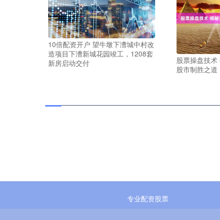
10倍配资开户 望牛墩下漕城中村改
造项目下漕新城花园竣工，1208套
股票操盘技术
新房启动交付
股市制胜之道
专业配资股票